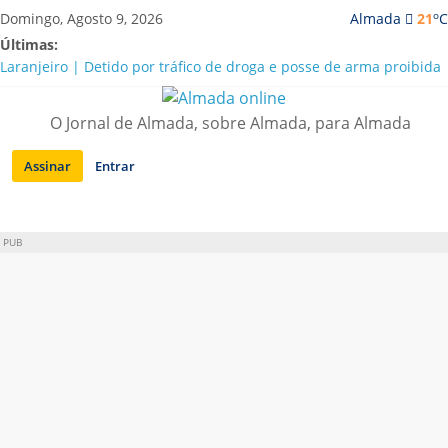
Saltar
o
Domingo, Agosto 9, 2026
Almada
21
C
para
Últimas:
conteúdo
Laranjeiro | Detido por tráfico de droga e posse de arma proibida
A “crise” da água em Almada: ilações e ensinamentos necessários
para o futuro
O Jornal de Almada, sobre Almada, para Almada
Costa da Caparica | Polícia Marítima e ASAE detectam
irregularidades em habitações e restaurantes
Assinar
Entrar
APA diz que falta de água em Almada “foi um problema de má
gestão”
Laranjeiro | Cultura pop asiática invade a Casa Amarela
PUB