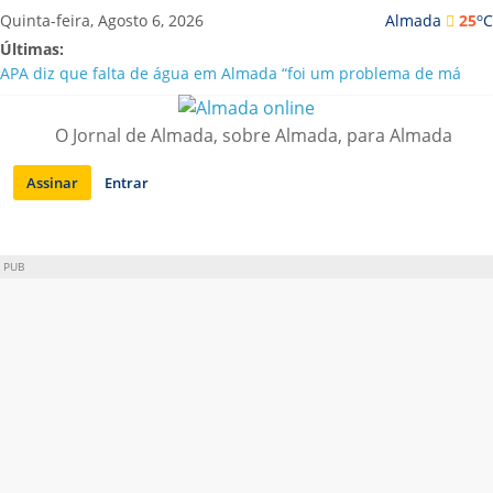
Saltar
o
Quinta-feira, Agosto 6, 2026
Almada
25
C
para
Últimas:
conteúdo
APA diz que falta de água em Almada “foi um problema de má
gestão”
Laranjeiro | Cultura pop asiática invade a Casa Amarela
O Jornal de Almada, sobre Almada, para Almada
Ponte 25 de Abril celebra 60 anos com programa cultural entre
Lisboa e Almada
Assinar
Entrar
Situação de alerta em Almada renovada até final de Agosto
Sobreda | Solar dos Zagallos acolhe festival “Interconnect”
PUB