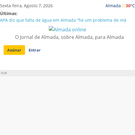
Saltar
o
Sexta-feira, Agosto 7, 2026
Almada
30
C
para
Últimas:
conteúdo
APA diz que falta de água em Almada “foi um problema de má
gestão”
Laranjeiro | Cultura pop asiática invade a Casa Amarela
O Jornal de Almada, sobre Almada, para Almada
Ponte 25 de Abril celebra 60 anos com programa cultural entre
Lisboa e Almada
Assinar
Entrar
Situação de alerta em Almada renovada até final de Agosto
Sobreda | Solar dos Zagallos acolhe festival “Interconnect”
PUB