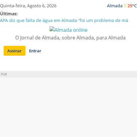
Saltar
o
Quinta-feira, Agosto 6, 2026
Almada
25
C
para
Últimas:
conteúdo
APA diz que falta de água em Almada “foi um problema de má
gestão”
Laranjeiro | Cultura pop asiática invade a Casa Amarela
O Jornal de Almada, sobre Almada, para Almada
Ponte 25 de Abril celebra 60 anos com programa cultural entre
Lisboa e Almada
Assinar
Entrar
Situação de alerta em Almada renovada até final de Agosto
Sobreda | Solar dos Zagallos acolhe festival “Interconnect”
PUB