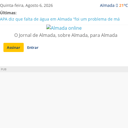
Saltar
o
Quinta-feira, Agosto 6, 2026
Almada
21
C
para
Últimas:
conteúdo
APA diz que falta de água em Almada “foi um problema de má
gestão”
Laranjeiro | Cultura pop asiática invade a Casa Amarela
O Jornal de Almada, sobre Almada, para Almada
Ponte 25 de Abril celebra 60 anos com programa cultural entre
Lisboa e Almada
Assinar
Entrar
Situação de alerta em Almada renovada até final de Agosto
Sobreda | Solar dos Zagallos acolhe festival “Interconnect”
PUB