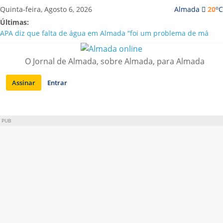
Saltar
o
Quinta-feira, Agosto 6, 2026
Almada
20
C
para
Últimas:
conteúdo
APA diz que falta de água em Almada “foi um problema de má
gestão”
Laranjeiro | Cultura pop asiática invade a Casa Amarela
O Jornal de Almada, sobre Almada, para Almada
Ponte 25 de Abril celebra 60 anos com programa cultural entre
Lisboa e Almada
Assinar
Entrar
Situação de alerta em Almada renovada até final de Agosto
Sobreda | Solar dos Zagallos acolhe festival “Interconnect”
PUB