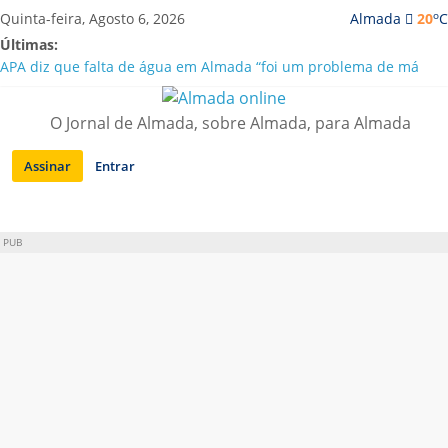
Saltar
o
Quinta-feira, Agosto 6, 2026
Almada
20
C
para
Últimas:
conteúdo
APA diz que falta de água em Almada “foi um problema de má
gestão”
Laranjeiro | Cultura pop asiática invade a Casa Amarela
O Jornal de Almada, sobre Almada, para Almada
Ponte 25 de Abril celebra 60 anos com programa cultural entre
Lisboa e Almada
Assinar
Entrar
Situação de alerta em Almada renovada até final de Agosto
Sobreda | Solar dos Zagallos acolhe festival “Interconnect”
PUB