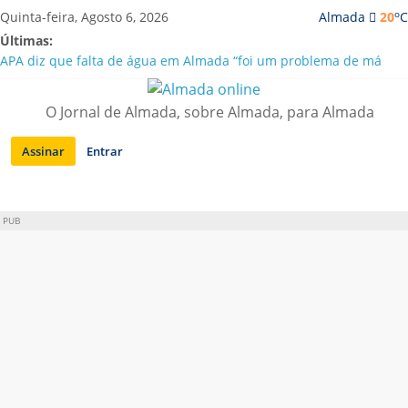
Saltar
o
Quinta-feira, Agosto 6, 2026
Almada
20
C
para
Últimas:
conteúdo
APA diz que falta de água em Almada “foi um problema de má
gestão”
Laranjeiro | Cultura pop asiática invade a Casa Amarela
O Jornal de Almada, sobre Almada, para Almada
Ponte 25 de Abril celebra 60 anos com programa cultural entre
Lisboa e Almada
Assinar
Entrar
Situação de alerta em Almada renovada até final de Agosto
Sobreda | Solar dos Zagallos acolhe festival “Interconnect”
PUB