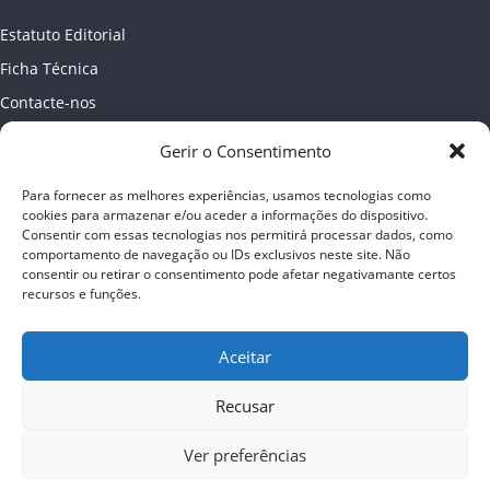
Estatuto Editorial
Ficha Técnica
Contacte-nos
Newsletter
Gerir o Consentimento
Política de Privacidade
Para fornecer as melhores experiências, usamos tecnologias como
Publicidade
cookies para armazenar e/ou aceder a informações do dispositivo.
Consentir com essas tecnologias nos permitirá processar dados, como
comportamento de navegação ou IDs exclusivos neste site. Não
consentir ou retirar o consentimento pode afetar negativamante certos
recursos e funções.
Aceitar
Recusar
Ver preferências
Copyright © 2026
Almada online
. Todos os direitos reservados