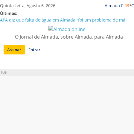
Saltar
o
Quinta-feira, Agosto 6, 2026
Almada
19
C
para
Últimas:
conteúdo
APA diz que falta de água em Almada “foi um problema de má
gestão”
Laranjeiro | Cultura pop asiática invade a Casa Amarela
O Jornal de Almada, sobre Almada, para Almada
Ponte 25 de Abril celebra 60 anos com programa cultural entre
Lisboa e Almada
Assinar
Entrar
Situação de alerta em Almada renovada até final de Agosto
Sobreda | Solar dos Zagallos acolhe festival “Interconnect”
PUB