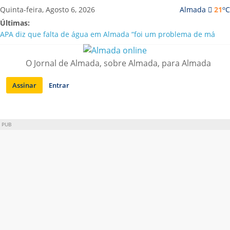
Saltar
o
Quinta-feira, Agosto 6, 2026
Almada
21
C
para
Últimas:
conteúdo
APA diz que falta de água em Almada “foi um problema de má
gestão”
Laranjeiro | Cultura pop asiática invade a Casa Amarela
O Jornal de Almada, sobre Almada, para Almada
Ponte 25 de Abril celebra 60 anos com programa cultural entre
Lisboa e Almada
Assinar
Entrar
Situação de alerta em Almada renovada até final de Agosto
Sobreda | Solar dos Zagallos acolhe festival “Interconnect”
PUB