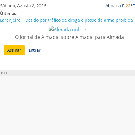
Saltar
o
Sábado, Agosto 8, 2026
Almada
22
C
para
Últimas:
conteúdo
Laranjeiro | Detido por tráfico de droga e posse de arma proibida
A “crise” da água em Almada: ilações e ensinamentos necessários
para o futuro
O Jornal de Almada, sobre Almada, para Almada
Costa da Caparica | Polícia Marítima e ASAE detectam
irregularidades em habitações e restaurantes
Assinar
Entrar
APA diz que falta de água em Almada “foi um problema de má
gestão”
Laranjeiro | Cultura pop asiática invade a Casa Amarela
PUB