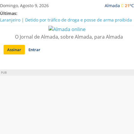
Saltar
o
Domingo, Agosto 9, 2026
Almada
21
C
para
Últimas:
conteúdo
Laranjeiro | Detido por tráfico de droga e posse de arma proibida
A “crise” da água em Almada: ilações e ensinamentos necessários
para o futuro
O Jornal de Almada, sobre Almada, para Almada
Costa da Caparica | Polícia Marítima e ASAE detectam
irregularidades em habitações e restaurantes
Assinar
Entrar
APA diz que falta de água em Almada “foi um problema de má
gestão”
Laranjeiro | Cultura pop asiática invade a Casa Amarela
PUB