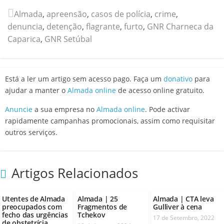
Almada
,
apreensão
,
casos de polícia
,
crime
,
denuncia
,
detenção
,
flagrante
,
furto
,
GNR Charneca da
Caparica
,
GNR Setúbal
Está a ler um artigo sem acesso pago. Faça um
donativo
para
ajudar a manter o
Almada online
de acesso online gratuito.
Anuncie
a sua empresa no
Almada online
. Pode activar
rapidamente campanhas promocionais, assim como requisitar
outros serviços.
Artigos Relacionados
Utentes de Almada
Almada | 25
Almada | CTA leva
preocupados com
Fragmentos de
Gulliver à cena
fecho das urgências
Tchekov
17 de Setembro, 2022
de obstetrícia