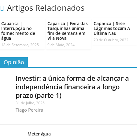
Artigos Relacionados
Caparica |
Caparica | Feira das
Caparica | Sete
Interrupção no
Tasquinhas anima
Lágrimas tocam A
fornecimento de
fim-de-semana em
Última Nau
água
Vila Nova
29 de Outubro, 2022
18 de Setembro, 2025
9 de Maio, 2024
Opinião
Investir: a única forma de alcançar a
independência financeira a longo
prazo (parte 1)
31 de Julho, 2026
Tiago Pereira
Meter água