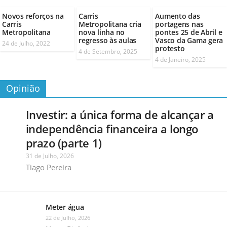
Novos reforços na
Carris
Aumento das
Carris
Metropolitana cria
portagens nas
Metropolitana
nova linha no
pontes 25 de Abril e
regresso às aulas
Vasco da Gama gera
24 de Julho, 2022
protesto
4 de Setembro, 2025
4 de Janeiro, 2025
Opinião
Investir: a única forma de alcançar a
independência financeira a longo
prazo (parte 1)
31 de Julho, 2026
Tiago Pereira
Meter água
22 de Julho, 2026