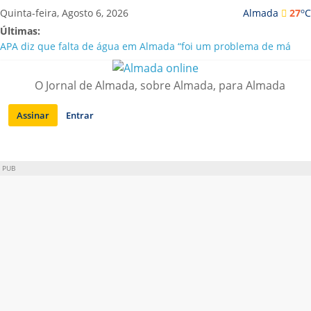
Saltar
o
Quinta-feira, Agosto 6, 2026
Almada
27
C
para
Últimas:
conteúdo
APA diz que falta de água em Almada “foi um problema de má
gestão”
Laranjeiro | Cultura pop asiática invade a Casa Amarela
O Jornal de Almada, sobre Almada, para Almada
Ponte 25 de Abril celebra 60 anos com programa cultural entre
Lisboa e Almada
Assinar
Entrar
Situação de alerta em Almada renovada até final de Agosto
Sobreda | Solar dos Zagallos acolhe festival “Interconnect”
PUB