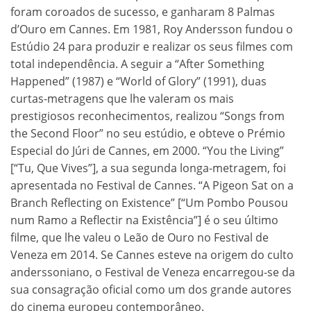
foram coroados de sucesso, e ganharam 8 Palmas
d’Ouro em Cannes. Em 1981, Roy Andersson fundou o
Estúdio 24 para produzir e realizar os seus filmes com
total independência. A seguir a “After Something
Happened” (1987) e “World of Glory” (1991), duas
curtas-metragens que lhe valeram os mais
prestigiosos reconhecimentos, realizou “Songs from
the Second Floor” no seu estúdio, e obteve o Prémio
Especial do Júri de Cannes, em 2000. “You the Living”
[“Tu, Que Vives”], a sua segunda longa-metragem, foi
apresentada no Festival de Cannes. “A Pigeon Sat on a
Branch Reflecting on Existence” [“Um Pombo Pousou
num Ramo a Reflectir na Existência”] é o seu último
filme, que lhe valeu o Leão de Ouro no Festival de
Veneza em 2014. Se Cannes esteve na origem do culto
anderssoniano, o Festival de Veneza encarregou-se da
sua consagração oficial como um dos grande autores
do cinema europeu contemporâneo.