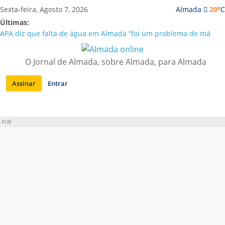
Saltar
o
Sexta-feira, Agosto 7, 2026
Almada
20
C
para
Últimas:
conteúdo
APA diz que falta de água em Almada “foi um problema de má
gestão”
Laranjeiro | Cultura pop asiática invade a Casa Amarela
O Jornal de Almada, sobre Almada, para Almada
Ponte 25 de Abril celebra 60 anos com programa cultural entre
Lisboa e Almada
Assinar
Entrar
Situação de alerta em Almada renovada até final de Agosto
Sobreda | Solar dos Zagallos acolhe festival “Interconnect”
PUB