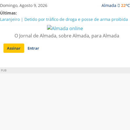
Saltar
o
Domingo, Agosto 9, 2026
Almada
22
C
para
Últimas:
conteúdo
Laranjeiro | Detido por tráfico de droga e posse de arma proibida
A “crise” da água em Almada: ilações e ensinamentos necessários
para o futuro
O Jornal de Almada, sobre Almada, para Almada
Costa da Caparica | Polícia Marítima e ASAE detectam
irregularidades em habitações e restaurantes
Assinar
Entrar
APA diz que falta de água em Almada “foi um problema de má
gestão”
Laranjeiro | Cultura pop asiática invade a Casa Amarela
PUB