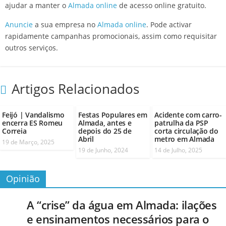
ajudar a manter o
Almada online
de acesso online gratuito.
Anuncie
a sua empresa no
Almada online
. Pode activar
rapidamente campanhas promocionais, assim como requisitar
outros serviços.
Artigos Relacionados
Feijó | Vandalismo
Festas Populares em
Acidente com carro-
encerra ES Romeu
Almada, antes e
patrulha da PSP
Correia
depois do 25 de
corta circulação do
Abril
metro em Almada
19 de Março, 2025
19 de Junho, 2024
14 de Julho, 2025
Opinião
A “crise” da água em Almada: ilações
e ensinamentos necessários para o