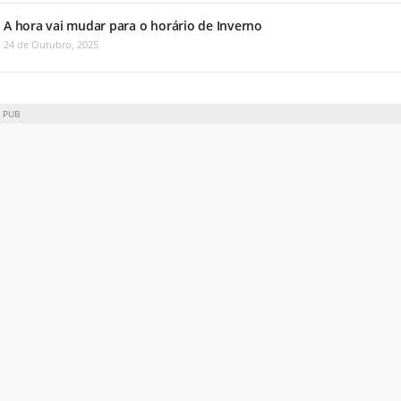
A hora vai mudar para o horário de Inverno
24 de Outubro, 2025
PUB