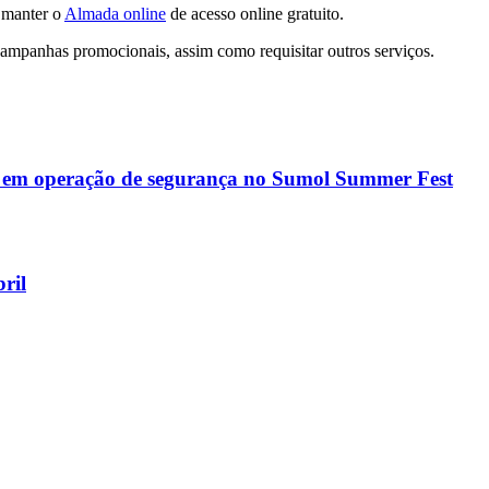
 manter o
Almada online
de acesso online gratuito.
campanhas promocionais, assim como requisitar outros serviços.
es em operação de segurança no Sumol Summer Fest
ril