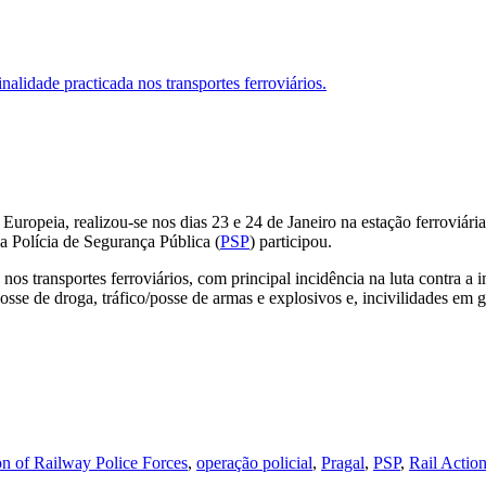
nalidade practicada nos transportes ferroviários.
 Europeia, realizou-se nos dias 23 e 24 de Janeiro na estação ferrov
a Polícia de Segurança Pública (
PSP
) participou.
s transportes ferroviários, com principal incidência na luta contra a imig
posse de droga, tráfico/posse de armas e explosivos e, incivilidades em g
n of Railway Police Forces
,
operação policial
,
Pragal
,
PSP
,
Rail Actio