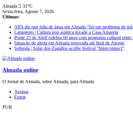
Saltar
o
Almada
31
C
para
Sexta-feira, Agosto 7, 2026
conteúdo
Últimas:
APA diz que falta de água em Almada “foi um problema de má
Laranjeiro | Cultura pop asiática invade a Casa Amarela
Ponte 25 de Abril celebra 60 anos com programa cultural entr
Situação de alerta em Almada renovada até final de Agosto
Sobreda | Solar dos Zagallos acolhe festival “Interconnect”
Almada online
O Jornal de Almada, sobre Almada, para Almada
Assinar
Entrar
PUB