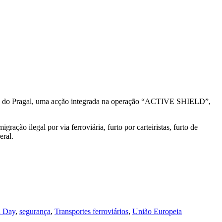
iária do Pragal, uma acção integrada na operação “ACTIVE SHIELD”,
ração ilegal por via ferroviária, furto por carteiristas, furto de
eral.
n Day
,
segurança
,
Transportes ferroviários
,
União Europeia