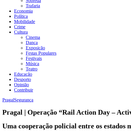
Sobreda
Trafaria
Economia
Política
Mobilidade
Crime
Cultura
Cinema
Dança
Exposição
Festas Populares
Festivais
Música
Teatro
Educação
Desporto
Opinião
Contribuir
Pragal
Segurança
Pragal | Operação “Rail Action Day – Acti
Uma cooperação policial entre os estados