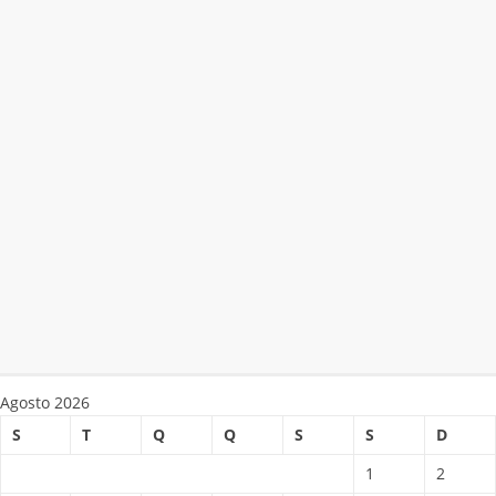
Agosto 2026
S
T
Q
Q
S
S
D
1
2