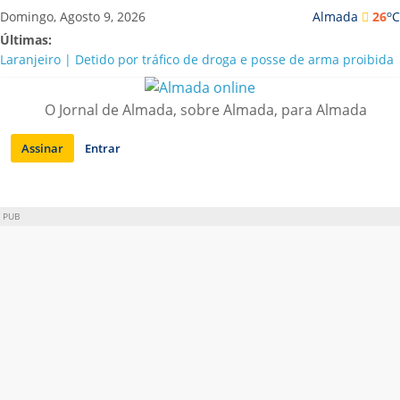
Saltar
o
Domingo, Agosto 9, 2026
Almada
26
C
para
Últimas:
conteúdo
Laranjeiro | Detido por tráfico de droga e posse de arma proibida
A “crise” da água em Almada: ilações e ensinamentos necessários
para o futuro
O Jornal de Almada, sobre Almada, para Almada
Costa da Caparica | Polícia Marítima e ASAE detectam
irregularidades em habitações e restaurantes
Assinar
Entrar
APA diz que falta de água em Almada “foi um problema de má
gestão”
Laranjeiro | Cultura pop asiática invade a Casa Amarela
PUB