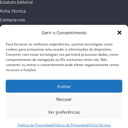
Estatuto Editorial
Ficha Técnica
Contacte-nos
Newsletter
Gerir o Consentimento
Política de Privacidade
Para fornecer as melhores experiências, usamos tecnologias como
Publicidade
cookies para armazenar e/ou aceder a informações do dispositivo.
Consentir com essas tecnologias nos permitirá processar dados, como
comportamento de navegação ou IDs exclusivos neste site. Não
consentir ou retirar o consentimento pode afetar negativamante certos
recursos e funções.
Aceitar
Recusar
Ver preferências
Copyright © 2026
Almada online
. Todos os direitos reservados
Política de Privacidade
Política de Privacidade
Ficha Técnica