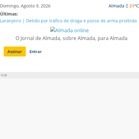
Saltar
o
Domingo, Agosto 9, 2026
Almada
21
C
para
Últimas:
conteúdo
Laranjeiro | Detido por tráfico de droga e posse de arma proibida
A “crise” da água em Almada: ilações e ensinamentos necessários
para o futuro
O Jornal de Almada, sobre Almada, para Almada
Costa da Caparica | Polícia Marítima e ASAE detectam
irregularidades em habitações e restaurantes
Assinar
Entrar
APA diz que falta de água em Almada “foi um problema de má
gestão”
Laranjeiro | Cultura pop asiática invade a Casa Amarela
PUB