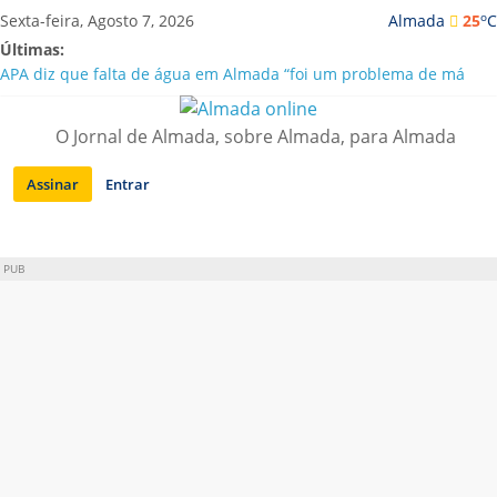
Saltar
o
Sexta-feira, Agosto 7, 2026
Almada
25
C
para
Últimas:
conteúdo
APA diz que falta de água em Almada “foi um problema de má
gestão”
Laranjeiro | Cultura pop asiática invade a Casa Amarela
O Jornal de Almada, sobre Almada, para Almada
Ponte 25 de Abril celebra 60 anos com programa cultural entre
Lisboa e Almada
Assinar
Entrar
Situação de alerta em Almada renovada até final de Agosto
Sobreda | Solar dos Zagallos acolhe festival “Interconnect”
PUB