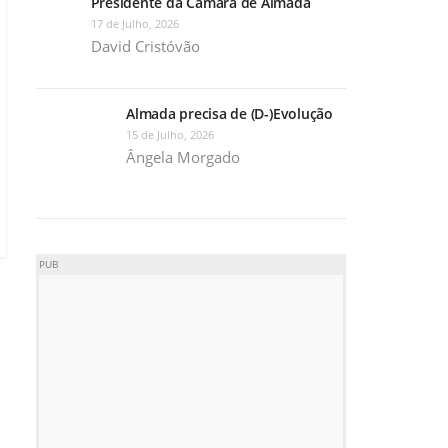
Presidente da Câmara de Almada
17 de Julho, 2026
David Cristóvão
Almada precisa de (D-)Evolução
15 de Julho, 2026
Ângela Morgado
PUB