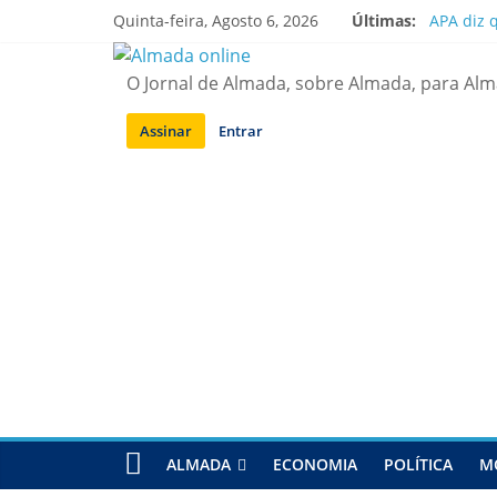
Saltar
Quinta-feira, Agosto 6, 2026
Últimas:
APA diz 
para
Laranjei
conteúdo
Ponte 25
O Jornal de Almada, sobre Almada, para Al
Situação
Sobreda |
Assinar
Entrar
ALMADA
ECONOMIA
POLÍTICA
M