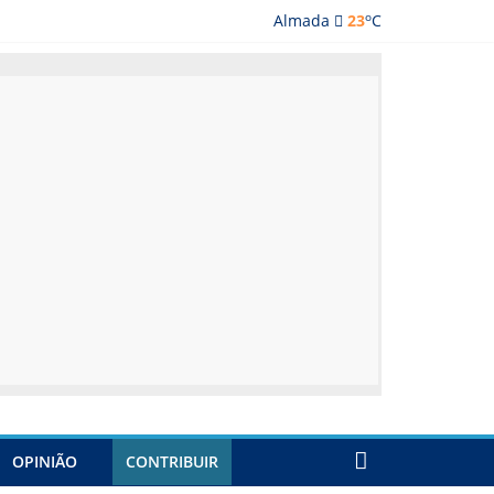
o
Almada
23
C
lmada
OPINIÃO
CONTRIBUIR