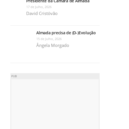
Presidente da Câmara de Almada
17 de Julho, 2026
David Cristóvão
Almada precisa de (D-)Evolução
15 de Julho, 2026
Ângela Morgado
PUB