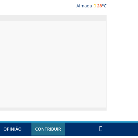
o
Almada
28
C
lmada
OPINIÃO
CONTRIBUIR