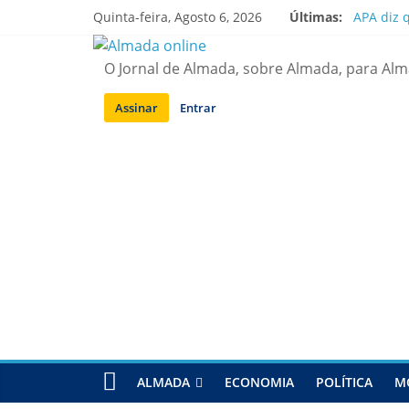
Saltar
Quinta-feira, Agosto 6, 2026
Últimas:
APA diz 
para
Laranjei
conteúdo
Ponte 25
O Jornal de Almada, sobre Almada, para Al
Situação
Sobreda |
Assinar
Entrar
ALMADA
ECONOMIA
POLÍTICA
M