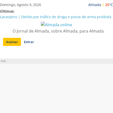
Saltar
o
Domingo, Agosto 9, 2026
Almada
25
C
para
Últimas:
conteúdo
Laranjeiro | Detido por tráfico de droga e posse de arma proibida
A “crise” da água em Almada: ilações e ensinamentos necessários
para o futuro
O Jornal de Almada, sobre Almada, para Almada
Costa da Caparica | Polícia Marítima e ASAE detectam
irregularidades em habitações e restaurantes
Assinar
Entrar
APA diz que falta de água em Almada “foi um problema de má
gestão”
Laranjeiro | Cultura pop asiática invade a Casa Amarela
PUB