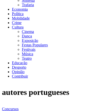
Sobreda
Trafaria
Economia
Política
Mobilidade
Crime
Cultura
Cinema
Dança
Exposição
Festas Populares
Festivais
Música
Teatro
Educação
Desporto
Opinião
Contribuir
autores portugueses
Concursos