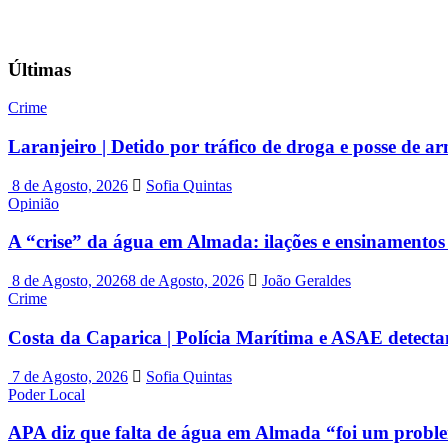
Últimas
Crime
Laranjeiro | Detido por tráfico de droga e posse de a
8 de Agosto, 2026
Sofia Quintas
Opinião
A “crise” da água em Almada: ilações e ensinamentos 
8 de Agosto, 2026
8 de Agosto, 2026
João Geraldes
Crime
Costa da Caparica | Polícia Marítima e ASAE detecta
7 de Agosto, 2026
Sofia Quintas
Poder Local
APA diz que falta de água em Almada “foi um probl