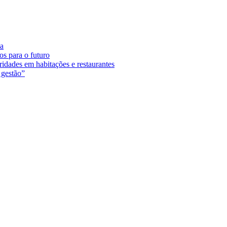
da
os para o futuro
ridades em habitações e restaurantes
 gestão”