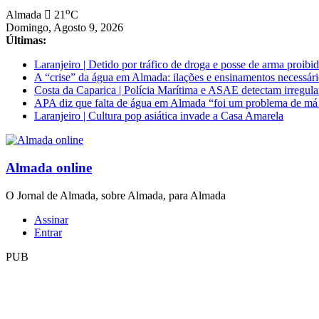
Saltar
o
Almada
21
C
para
Domingo, Agosto 9, 2026
conteúdo
Últimas:
Laranjeiro | Detido por tráfico de droga e posse de arma proibi
A “crise” da água em Almada: ilações e ensinamentos necessári
Costa da Caparica | Polícia Marítima e ASAE detectam irregula
APA diz que falta de água em Almada “foi um problema de má
Laranjeiro | Cultura pop asiática invade a Casa Amarela
Almada online
O Jornal de Almada, sobre Almada, para Almada
Assinar
Entrar
PUB