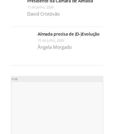
Presidente da Câmara de Almada
17 de Julho, 2026
David Cristóvão
Almada precisa de (D-)Evolução
15 de Julho, 2026
Ângela Morgado
PUB