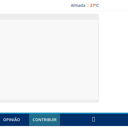
o
Almada
27
C
lmada
OPINIÃO
CONTRIBUIR