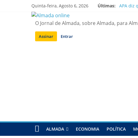
Saltar
Quinta-feira, Agosto 6, 2026
Últimas:
APA diz 
para
Laranjei
conteúdo
Ponte 25
O Jornal de Almada, sobre Almada, para Al
Situação
Sobreda |
Assinar
Entrar
ALMADA
ECONOMIA
POLÍTICA
M