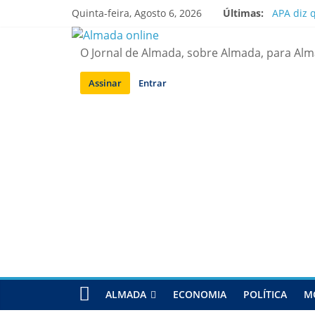
Saltar
Quinta-feira, Agosto 6, 2026
Últimas:
APA diz 
para
Laranjei
conteúdo
Ponte 25
O Jornal de Almada, sobre Almada, para Al
Situação
Sobreda |
Assinar
Entrar
ALMADA
ECONOMIA
POLÍTICA
M