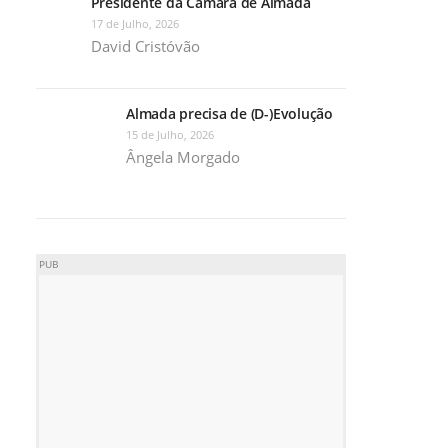
Presidente da Câmara de Almada
17 de Julho, 2026
David Cristóvão
Almada precisa de (D-)Evolução
15 de Julho, 2026
Ângela Morgado
PUB