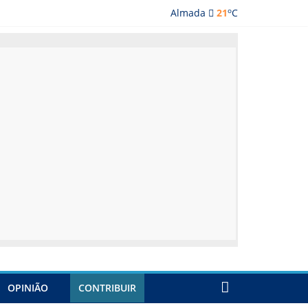
o
Almada
21
C
lmada
OPINIÃO
CONTRIBUIR