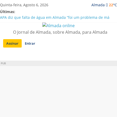
Saltar
o
Quinta-feira, Agosto 6, 2026
Almada
22
C
para
Últimas:
conteúdo
APA diz que falta de água em Almada “foi um problema de má
gestão”
Laranjeiro | Cultura pop asiática invade a Casa Amarela
O Jornal de Almada, sobre Almada, para Almada
Ponte 25 de Abril celebra 60 anos com programa cultural entre
Lisboa e Almada
Assinar
Entrar
Situação de alerta em Almada renovada até final de Agosto
Sobreda | Solar dos Zagallos acolhe festival “Interconnect”
PUB