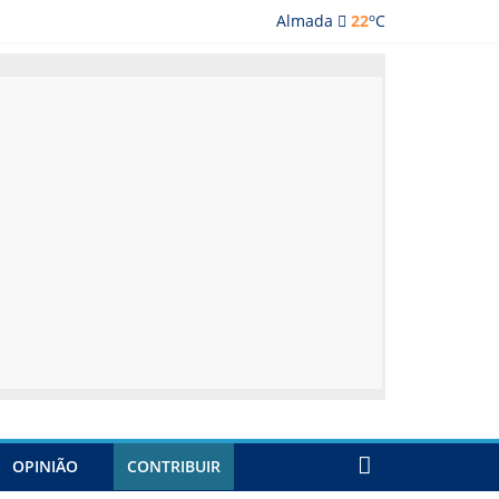
o
Almada
22
C
lmada
OPINIÃO
CONTRIBUIR