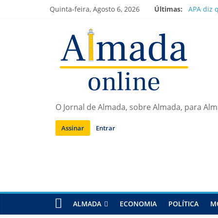
Saltar
Quinta-feira, Agosto 6, 2026
Últimas:
APA diz 
para
Laranjei
conteúdo
Ponte 25
Situação
Sobreda |
O Jornal de Almada, sobre Almada, para Al
Assinar
Entrar
ALMADA
ECONOMIA
POLÍTICA
M