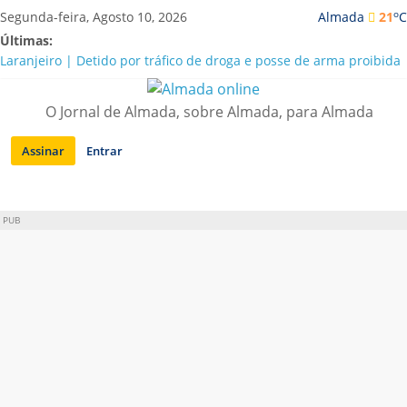
Saltar
o
Segunda-feira, Agosto 10, 2026
Almada
21
C
para
Últimas:
conteúdo
Laranjeiro | Detido por tráfico de droga e posse de arma proibida
A “crise” da água em Almada: ilações e ensinamentos necessários
para o futuro
O Jornal de Almada, sobre Almada, para Almada
Costa da Caparica | Polícia Marítima e ASAE detectam
irregularidades em habitações e restaurantes
Assinar
Entrar
APA diz que falta de água em Almada “foi um problema de má
gestão”
Laranjeiro | Cultura pop asiática invade a Casa Amarela
PUB