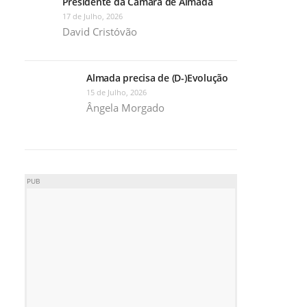
Presidente da Câmara de Almada
17 de Julho, 2026
David Cristóvão
Almada precisa de (D-)Evolução
15 de Julho, 2026
Ângela Morgado
PUB