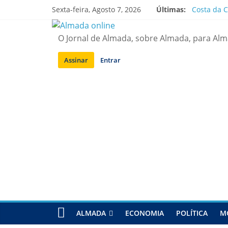
Saltar
Sexta-feira, Agosto 7, 2026
Últimas:
Costa da C
para
APA diz q
conteúdo
Laranjeiro
O Jornal de Almada, sobre Almada, para Al
Ponte 25 d
Situação d
Assinar
Entrar
ALMADA
ECONOMIA
POLÍTICA
M