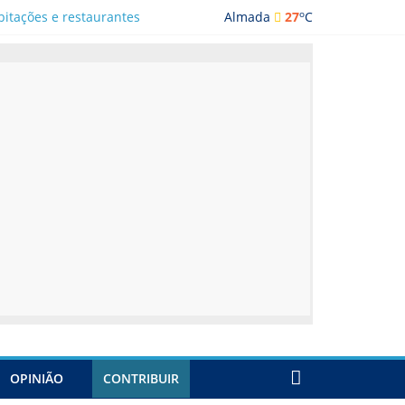
o
bitações e restaurantes
Almada
27
C
ada
OPINIÃO
CONTRIBUIR