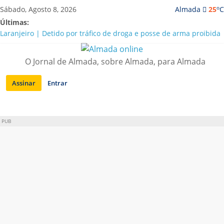
Saltar
o
Sábado, Agosto 8, 2026
Almada
25
C
para
Últimas:
conteúdo
Laranjeiro | Detido por tráfico de droga e posse de arma proibida
A “crise” da água em Almada: ilações e ensinamentos necessários
para o futuro
O Jornal de Almada, sobre Almada, para Almada
Costa da Caparica | Polícia Marítima e ASAE detectam
irregularidades em habitações e restaurantes
Assinar
Entrar
APA diz que falta de água em Almada “foi um problema de má
gestão”
Laranjeiro | Cultura pop asiática invade a Casa Amarela
PUB