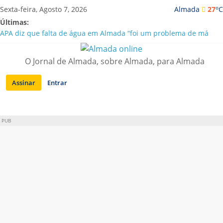
Saltar
o
Sexta-feira, Agosto 7, 2026
Almada
27
C
para
Últimas:
conteúdo
APA diz que falta de água em Almada “foi um problema de má
gestão”
Laranjeiro | Cultura pop asiática invade a Casa Amarela
O Jornal de Almada, sobre Almada, para Almada
Ponte 25 de Abril celebra 60 anos com programa cultural entre
Lisboa e Almada
Assinar
Entrar
Situação de alerta em Almada renovada até final de Agosto
Sobreda | Solar dos Zagallos acolhe festival “Interconnect”
PUB