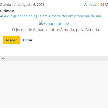
Saltar
o
Quinta-feira, Agosto 6, 2026
Almada
26
C
para
Últimas:
conteúdo
APA diz que falta de água em Almada “foi um problema de má
gestão”
Laranjeiro | Cultura pop asiática invade a Casa Amarela
O Jornal de Almada, sobre Almada, para Almada
Ponte 25 de Abril celebra 60 anos com programa cultural entre
Lisboa e Almada
Assinar
Entrar
Situação de alerta em Almada renovada até final de Agosto
Sobreda | Solar dos Zagallos acolhe festival “Interconnect”
PUB