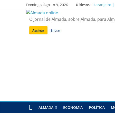
Saltar
Domingo, Agosto 9, 2026
Últimas:
Laranjeiro |
para
A “crise” d
conteúdo
Costa da Ca
O Jornal de Almada, sobre Almada, para Al
APA diz que
Laranjeiro |
Assinar
Entrar
ALMADA
ECONOMIA
POLÍTICA
M