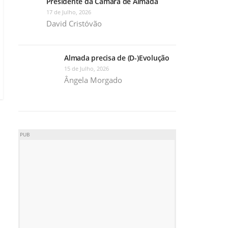
Presidente da Câmara de Almada
17 de Julho, 2026
David Cristóvão
Almada precisa de (D-)Evolução
15 de Julho, 2026
Ângela Morgado
PUB