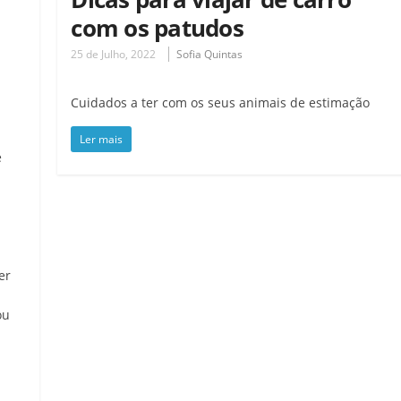
com os patudos
25 de Julho, 2022
Sofia Quintas
Cuidados a ter com os seus animais de estimação
Ler mais
e
er
ou