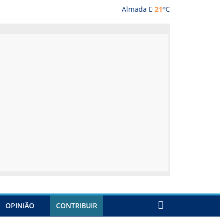
o
Almada
21
C
lmada
OPINIÃO
CONTRIBUIR