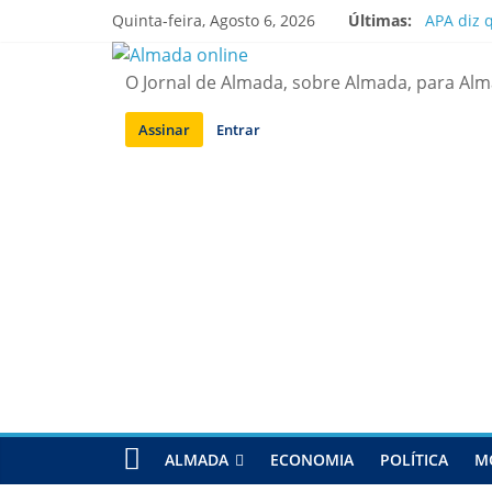
Saltar
Quinta-feira, Agosto 6, 2026
Últimas:
APA diz 
para
Laranjei
conteúdo
Ponte 25
O Jornal de Almada, sobre Almada, para Al
Situação
Sobreda |
Assinar
Entrar
ALMADA
ECONOMIA
POLÍTICA
M