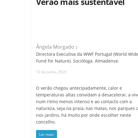
Verão mais sustentável
Ângela Morgado
Directora Executiva da WWF Portugal (World Wid
Fund for Nature). Socióloga. Almadense.
10 de Junho, 2026
O verão chegou antecipadamente, calor e
temperaturas altas convidam a desacelerar, a viv
num ritmo menos intenso e ao contacto com a
natureza, seja na praia, nas matas, nos parques 
nos jardins, há muito por onde escolher neste
concelho.
Ler mais