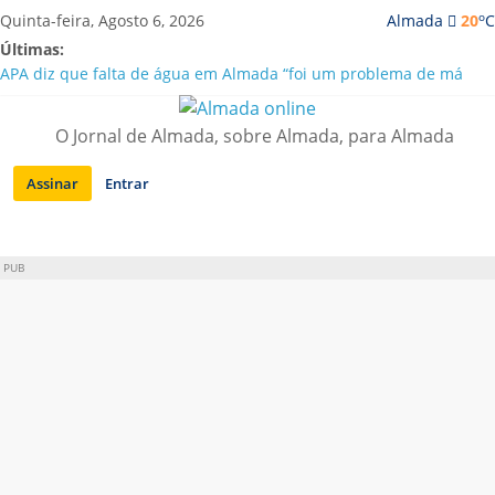
Saltar
o
Quinta-feira, Agosto 6, 2026
Almada
20
C
para
Últimas:
conteúdo
APA diz que falta de água em Almada “foi um problema de má
gestão”
Laranjeiro | Cultura pop asiática invade a Casa Amarela
O Jornal de Almada, sobre Almada, para Almada
Ponte 25 de Abril celebra 60 anos com programa cultural entre
Lisboa e Almada
Assinar
Entrar
Situação de alerta em Almada renovada até final de Agosto
Sobreda | Solar dos Zagallos acolhe festival “Interconnect”
PUB