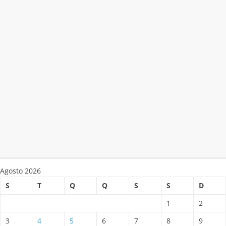
Agosto 2026
S
T
Q
Q
S
S
D
1
2
3
4
5
6
7
8
9