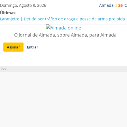
Saltar
o
Domingo, Agosto 9, 2026
Almada
26
C
para
Últimas:
conteúdo
Laranjeiro | Detido por tráfico de droga e posse de arma proibida
A “crise” da água em Almada: ilações e ensinamentos necessários
para o futuro
O Jornal de Almada, sobre Almada, para Almada
Costa da Caparica | Polícia Marítima e ASAE detectam
irregularidades em habitações e restaurantes
Assinar
Entrar
APA diz que falta de água em Almada “foi um problema de má
gestão”
Laranjeiro | Cultura pop asiática invade a Casa Amarela
PUB