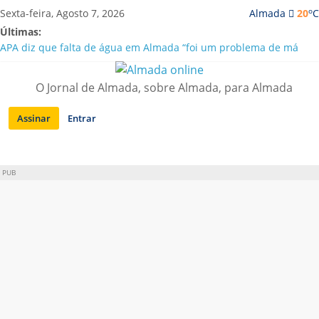
Saltar
o
Sexta-feira, Agosto 7, 2026
Almada
20
C
para
Últimas:
conteúdo
APA diz que falta de água em Almada “foi um problema de má
gestão”
Laranjeiro | Cultura pop asiática invade a Casa Amarela
O Jornal de Almada, sobre Almada, para Almada
Ponte 25 de Abril celebra 60 anos com programa cultural entre
Lisboa e Almada
Assinar
Entrar
Situação de alerta em Almada renovada até final de Agosto
Sobreda | Solar dos Zagallos acolhe festival “Interconnect”
PUB