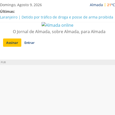
Saltar
o
Domingo, Agosto 9, 2026
Almada
21
C
para
Últimas:
conteúdo
Laranjeiro | Detido por tráfico de droga e posse de arma proibida
A “crise” da água em Almada: ilações e ensinamentos necessários
para o futuro
O Jornal de Almada, sobre Almada, para Almada
Costa da Caparica | Polícia Marítima e ASAE detectam
irregularidades em habitações e restaurantes
Assinar
Entrar
APA diz que falta de água em Almada “foi um problema de má
gestão”
Laranjeiro | Cultura pop asiática invade a Casa Amarela
PUB