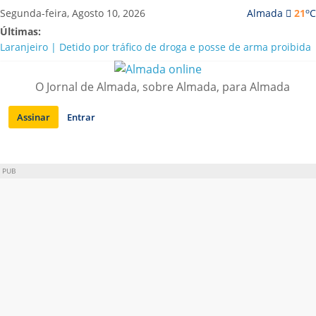
Saltar
o
Segunda-feira, Agosto 10, 2026
Almada
21
C
para
Últimas:
conteúdo
Laranjeiro | Detido por tráfico de droga e posse de arma proibida
A “crise” da água em Almada: ilações e ensinamentos necessários
para o futuro
O Jornal de Almada, sobre Almada, para Almada
Costa da Caparica | Polícia Marítima e ASAE detectam
irregularidades em habitações e restaurantes
Assinar
Entrar
APA diz que falta de água em Almada “foi um problema de má
gestão”
Laranjeiro | Cultura pop asiática invade a Casa Amarela
PUB