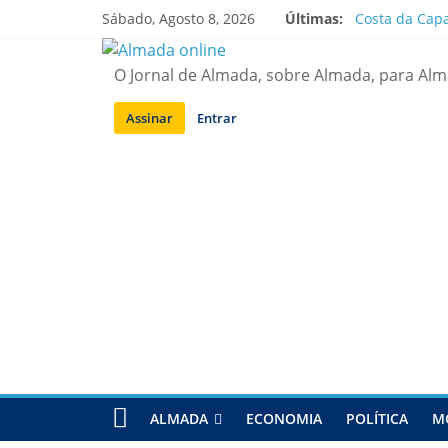
Saltar
Sábado, Agosto 8, 2026
Últimas:
Costa da Capa
para
APA diz que f
conteúdo
Laranjeiro | 
O Jornal de Almada, sobre Almada, para Al
Ponte 25 de A
Situação de a
Assinar
Entrar
ALMADA
ECONOMIA
POLÍTICA
M