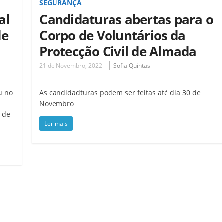
SEGURANÇA
al
Candidaturas abertas para o
de
Corpo de Voluntários da
Protecção Civil de Almada
21 de Novembro, 2022
Sofia Quintas
u no
As candidadturas podem ser feitas até dia 30 de
Novembro
á de
Ler mais