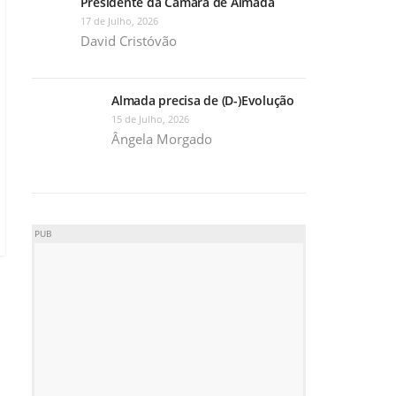
Presidente da Câmara de Almada
17 de Julho, 2026
David Cristóvão
Almada precisa de (D-)Evolução
15 de Julho, 2026
Ângela Morgado
PUB