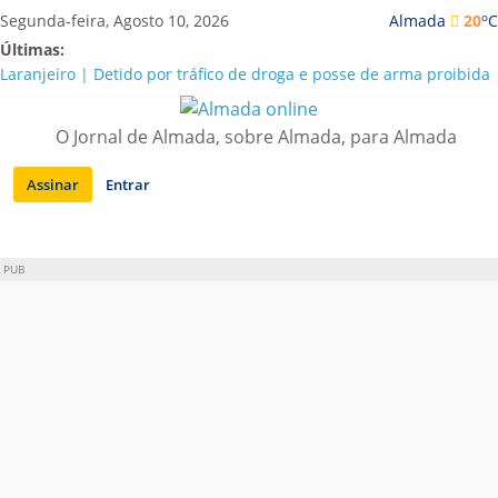
Saltar
o
Segunda-feira, Agosto 10, 2026
Almada
20
C
para
Últimas:
conteúdo
Laranjeiro | Detido por tráfico de droga e posse de arma proibida
A “crise” da água em Almada: ilações e ensinamentos necessários
para o futuro
O Jornal de Almada, sobre Almada, para Almada
Costa da Caparica | Polícia Marítima e ASAE detectam
irregularidades em habitações e restaurantes
Assinar
Entrar
APA diz que falta de água em Almada “foi um problema de má
gestão”
Laranjeiro | Cultura pop asiática invade a Casa Amarela
PUB