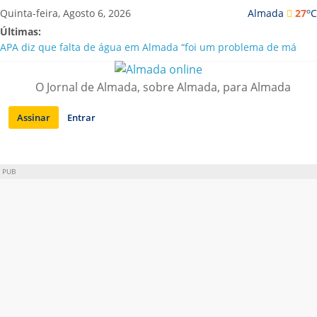
Saltar
o
Quinta-feira, Agosto 6, 2026
Almada
27
C
para
Últimas:
conteúdo
APA diz que falta de água em Almada “foi um problema de má
gestão”
Laranjeiro | Cultura pop asiática invade a Casa Amarela
O Jornal de Almada, sobre Almada, para Almada
Ponte 25 de Abril celebra 60 anos com programa cultural entre
Lisboa e Almada
Assinar
Entrar
Situação de alerta em Almada renovada até final de Agosto
Sobreda | Solar dos Zagallos acolhe festival “Interconnect”
PUB