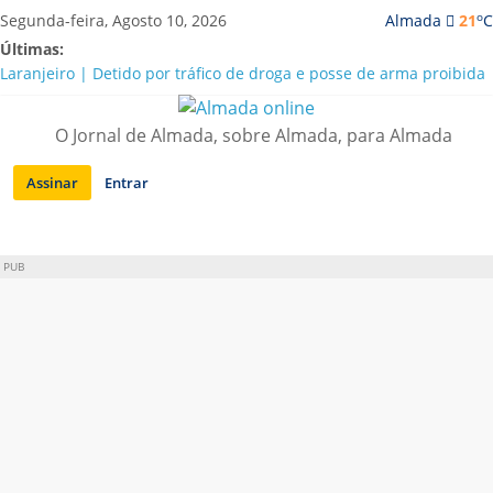
Saltar
o
Segunda-feira, Agosto 10, 2026
Almada
21
C
para
Últimas:
conteúdo
Laranjeiro | Detido por tráfico de droga e posse de arma proibida
A “crise” da água em Almada: ilações e ensinamentos necessários
para o futuro
O Jornal de Almada, sobre Almada, para Almada
Costa da Caparica | Polícia Marítima e ASAE detectam
irregularidades em habitações e restaurantes
Assinar
Entrar
APA diz que falta de água em Almada “foi um problema de má
gestão”
Laranjeiro | Cultura pop asiática invade a Casa Amarela
PUB