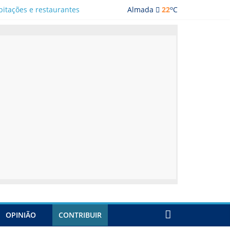
o
bitações e restaurantes
Almada
22
C
ada
OPINIÃO
CONTRIBUIR