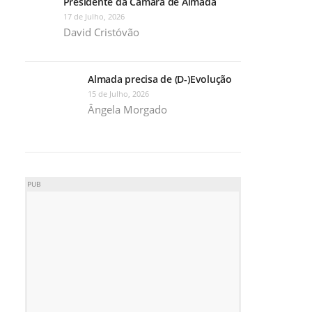
Presidente da Câmara de Almada
17 de Julho, 2026
David Cristóvão
Almada precisa de (D-)Evolução
15 de Julho, 2026
Ângela Morgado
PUB