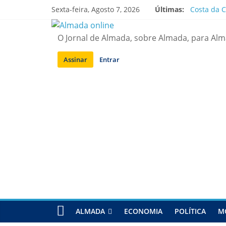
Saltar
Sexta-feira, Agosto 7, 2026
Últimas:
Costa da C
para
APA diz q
conteúdo
Laranjeiro
O Jornal de Almada, sobre Almada, para Al
Ponte 25 d
Situação d
Assinar
Entrar
ALMADA
ECONOMIA
POLÍTICA
M