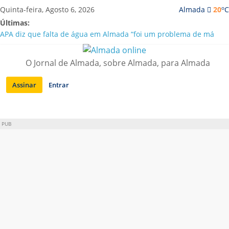
Saltar
o
Quinta-feira, Agosto 6, 2026
Almada
20
C
para
Últimas:
conteúdo
APA diz que falta de água em Almada “foi um problema de má
gestão”
Laranjeiro | Cultura pop asiática invade a Casa Amarela
O Jornal de Almada, sobre Almada, para Almada
Ponte 25 de Abril celebra 60 anos com programa cultural entre
Lisboa e Almada
Assinar
Entrar
Situação de alerta em Almada renovada até final de Agosto
Sobreda | Solar dos Zagallos acolhe festival “Interconnect”
PUB