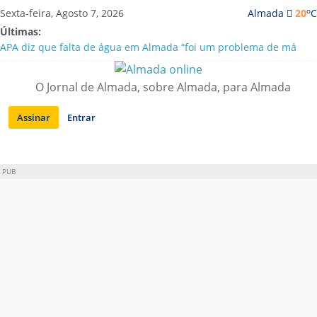
Saltar
o
Sexta-feira, Agosto 7, 2026
Almada
20
C
para
Últimas:
conteúdo
APA diz que falta de água em Almada “foi um problema de má
gestão”
Laranjeiro | Cultura pop asiática invade a Casa Amarela
O Jornal de Almada, sobre Almada, para Almada
Ponte 25 de Abril celebra 60 anos com programa cultural entre
Lisboa e Almada
Assinar
Entrar
Situação de alerta em Almada renovada até final de Agosto
Sobreda | Solar dos Zagallos acolhe festival “Interconnect”
PUB