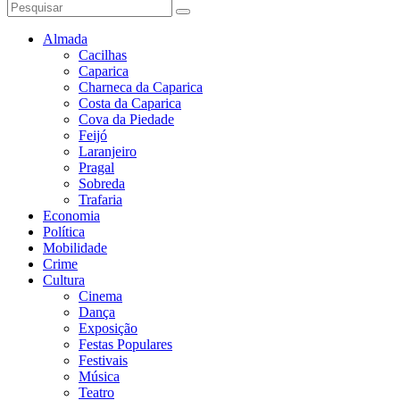
Almada
Cacilhas
Caparica
Charneca da Caparica
Costa da Caparica
Cova da Piedade
Feijó
Laranjeiro
Pragal
Sobreda
Trafaria
Economia
Política
Mobilidade
Crime
Cultura
Cinema
Dança
Exposição
Festas Populares
Festivais
Música
Teatro