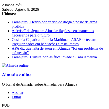
Saltar
o
Almada
25
C
para
Sábado, Agosto 8, 2026
conteúdo
Últimas:
Laranjeiro | Detido por tráfico de droga e posse de arma
proibida
A “crise” da água em Almada: ilações e ensinamentos
necessários para o futuro
Costa da Caparica | Polícia Marítima e ASAE detectam
irregularidades em habitações e restaurantes
APA diz que falta de água em Almada “foi um problema de
má gestão”
Laranjeiro | Cultura pop asiática invade a Casa Amarela
Almada online
O Jornal de Almada, sobre Almada, para Almada
Assinar
Entrar
PUB