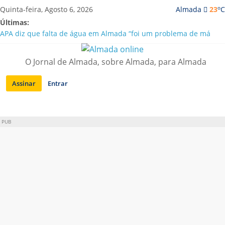
Saltar
o
Quinta-feira, Agosto 6, 2026
Almada
23
C
para
Últimas:
conteúdo
APA diz que falta de água em Almada “foi um problema de má
gestão”
Laranjeiro | Cultura pop asiática invade a Casa Amarela
O Jornal de Almada, sobre Almada, para Almada
Ponte 25 de Abril celebra 60 anos com programa cultural entre
Lisboa e Almada
Assinar
Entrar
Situação de alerta em Almada renovada até final de Agosto
Sobreda | Solar dos Zagallos acolhe festival “Interconnect”
PUB